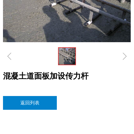
ꁆ
ꁇ
混凝土道面板加设传力杆
返回列表