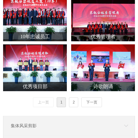
10年忠诚员工
优秀管理者
优秀项目部
诗歌朗诵
上一页
1
2
下一页
集体风采剪影