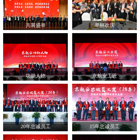
共襄盛举
举杯欢庆
功勋人物
京航安工匠
20年忠诚员工
15年忠诚员工