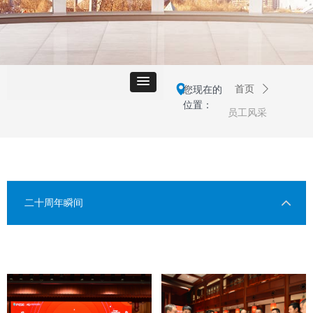
넹
您现在的
首页
ꄲ
位置：
员工风采
二十周年瞬间