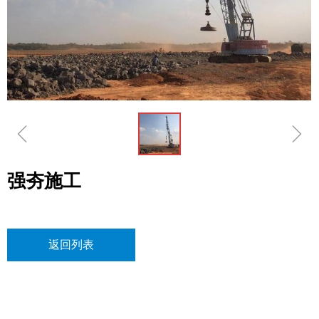
ꁆ
ꁇ
强夯施工
返回列表