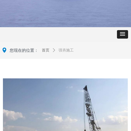
넹
您现在的位置：
首页
强夯施工
ꄲ