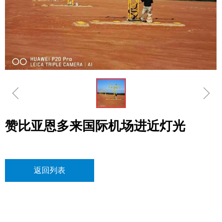
ꁆ
ꁇ
赞比亚恩多来国际机场进近灯光
返回列表