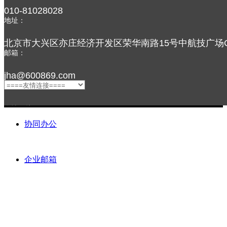
ꄲ
后一个：
灯箱清理
010-81028028
地址：
北京市大兴区亦庄经济开发区荣华南路15号中航技广场C
邮箱：
jha@600869.com
友情链接：
协同办公
企业邮箱
关注我们