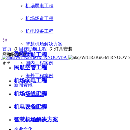
机场弱电工程
机场场道工程
机电设备工程
넹
智慧机场解决方案
首页
ꄲ
目视助航工程
ꄲ
灯具安装
工程案例
您现在的位置：
目视助航工程
质量检查
国内工程案例
ꁆ
ꁇ
民航空管工程
海外工程案例
机场弱电工程
新闻资讯
机场场道工程
公司新闻
机电设备工程
行业新闻
智慧机场解决方案
远东新闻
企业文化