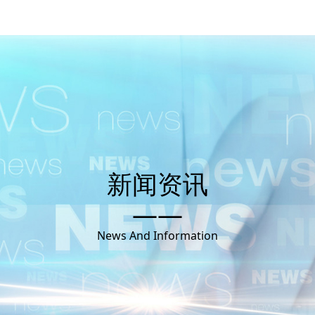
新闻资讯
——
News And Information