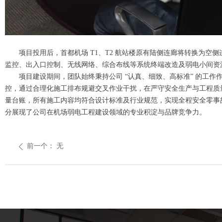
项目投用后，首都机场 T1、T2 航站楼原有陆侧连廊将转换为
监控、出入口控制、无线网络、综合布线等系统终端改造及弱电小间资
项目建设期间，团队始终秉持公司 “认真、细致、高标准” 的工
控，通过合理化施工排布规避交叉作业干扰，在严守安全生产与工程质量
量台账，所有施工内容均符合设计标准及行业规范，实现全程安全零事
分展现了公司在机场弱电工程建设领域的专业积淀与品牌竞争力。
前一个：
无
ꄴ