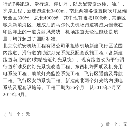
行的F类跑道、滑行道、停机坪，以及配套货运楼、油库，
护岸工程，新建跑道长3400m，南北两端各设置防吹坪及端
安全区300米，总长4000米，其中现有陆域1000米，其他区
域为新填海区。建成后的马尔代夫机场跑道将成为镶嵌在
印度洋上的一道亮丽风景线，机场跑道无论性能还是质
量，均并超过了国际标准。
北京京航安机场工程有限公司承担该机场新建飞行区范围
内跑道、滑行道的助航灯光系统及配套设施工程（含新建
跑道南北端的I类精密近灯光系统）、现有跑道改为平行滑
行道所涉及的灯光系统改造工程、东西机坪照明及机务用
电系统工程、助航灯光监控系统工程、飞行区通信及导航
工程、飞行区安防系统工程、新建南北两个灯光站内强电
系统及配套设施等。工程工期为26个月，从2017年7月至
2019年9月。
前一个：
无
ꄴ
后一个：
无
ꄲ