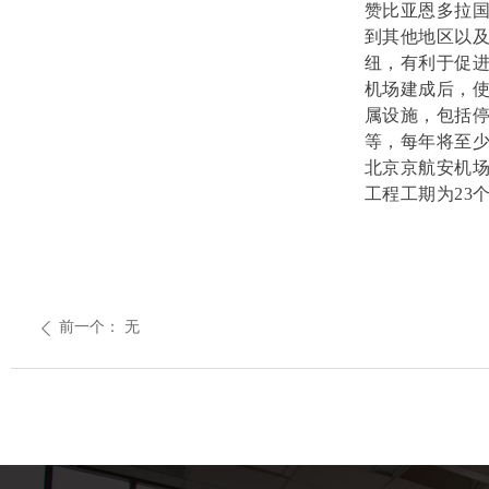
赞比亚恩多拉
到其他地区以
纽，有利于促
机场建成后，使
属设施，包括停
等，每年将至少
北京京航安机
工程工期为23
前一个：
无
ꄴ