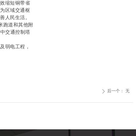
有效缩短铜带省
成为区域交通枢
改善人民生活。
0米跑道和其他附
空中交通控制塔
程及弱电工程，
后一个：
无
ꄲ