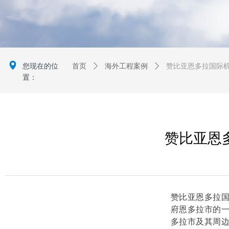
넹
您现在的位
首页
ꄲ
海外工程案例
ꄲ
赞比亚恩多拉国际
置：
赞比亚恩
赞比亚恩多拉
府恩多拉市的
多拉市及其周