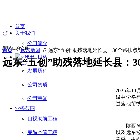
首页
넹
关于我们
公司简介
您现在的位置：
首页
ꄲ
远东新闻
ꄲ
远东“五创”助残落地延长县：30个帮扶点
CN
组织机构
远东“五创”助残落地延长县：
EN
发展历程
公司资质
2025年
级中学举
公司荣誉
过落地帮
业务范围
目视助航工程
陕西省残
以及远东
民航空管工程
常委、组