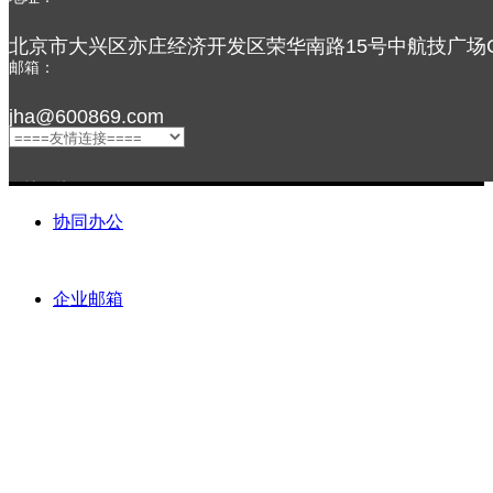
——
北京市大兴区亦庄经济开发区荣华南路15号中航技广场C
ꂃ
ꁹ
邮箱：
News And Information
jha@600869.com
友情链接：
协同办公
企业邮箱
关注我们