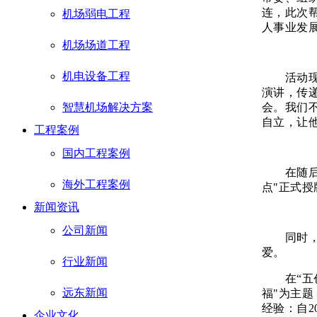
连，此次
机场弱电工程
人事业发
机场场道工程
机电设备工程
活动现场
演讲，传
会。我们
智慧机场解决方案
自立，让
工程案例
国内工程案例
在随后举
海外工程案例
点"正式授
新闻资讯
公司新闻
同时，宜
爱。
行业新闻
在“五创
远东新闻
福"为主
经验：自2
企业文化