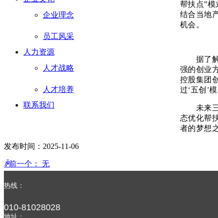
帮扶点”
结合当地
企业理念
机会。
员工风采
人力资源
据了解，
人才战略
强的创业
控股集团
人才培养
过‘五创’
联系我们
未来三年
态优化帮
者的梦想
发布时间：
2025-11-06
ꄴ
前一个：
无
ꄲ
后一个：
无
热线：
新闻资讯
010-81028028
地址：