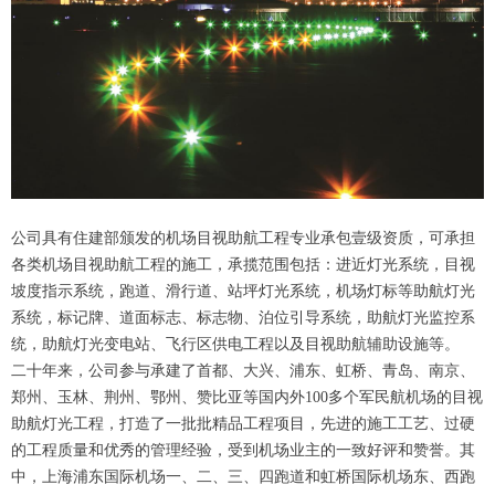
公司具有住建部颁发的机场目视助航工程专业承包壹级资质，可承担
各类机场目视助航工程的施工，承揽范围包括：进近灯光系统，目视
坡度指示系统，跑道、滑行道、站坪灯光系统，机场灯标等助航灯光
系统，标记牌、道面标志、标志物、泊位引导系统，助航灯光监控系
统，助航灯光变电站、飞行区供电工程以及目视助航辅助设施等。
二十年来，公司参与承建了首都、大兴、浦东、虹桥、青岛、南京、
郑州、玉林、荆州、鄂州、赞比亚等国内外100多个军民航机场的目视
助航灯光工程，打造了一批批精品工程项目，先进的施工工艺、过硬
的工程质量和优秀的管理经验，受到机场业主的一致好评和赞誉。其
中，上海浦东国际机场一、二、三、四跑道和虹桥国际机场东、西跑